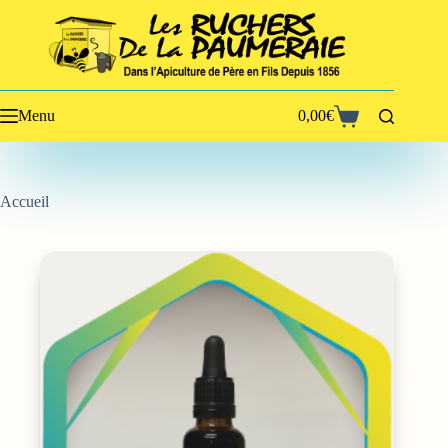
Passer
au
contenu
Menu
0,00
€
Panier
d’achat
Accueil