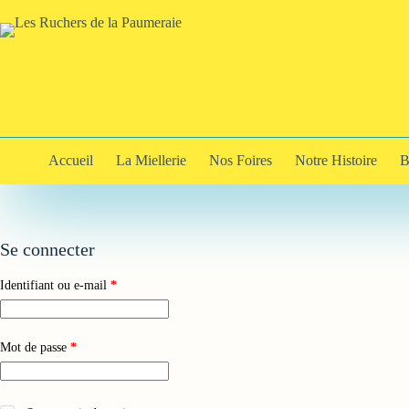
Passer
au
contenu
Accueil
La Miellerie
Nos Foires
Notre Histoire
B
Se connecter
Obligatoire
Identifiant ou e-mail
*
Obligatoire
Mot de passe
*