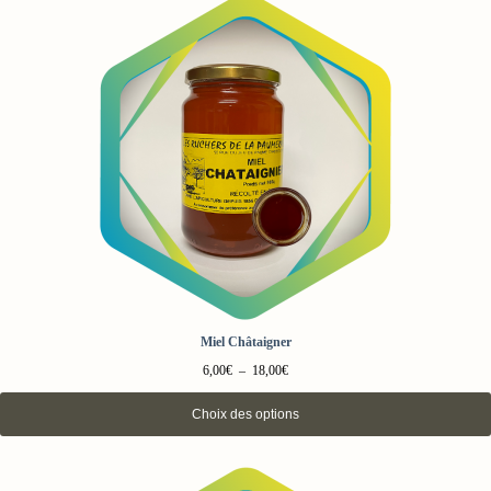
Miel Châtaigner
Plage
6,00
€
–
18,00
€
de
prix :
Choix des options
6,00€
à
18,00€