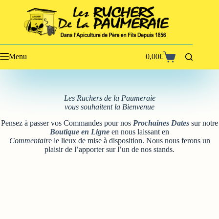
Passer
au
contenu
Menu
0,00
€
Panier
d’achat
Les Ruchers de la Paumeraie
vous souhaitent la Bienvenue
Pensez à passer vos Commandes pour nos
Prochaines Dates
sur notre
Boutique en Ligne
en nous laissant en
Commentair
e le lieux de mise à disposition. Nous nous ferons un
plaisir de l’apporter sur l’un de nos stands.