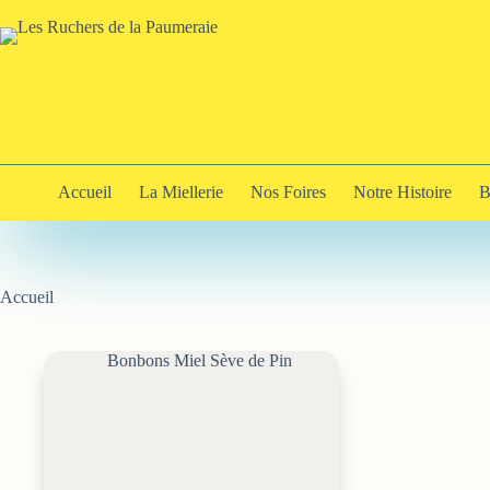
Passer
au
contenu
Accueil
La Miellerie
Nos Foires
Notre Histoire
B
Accueil