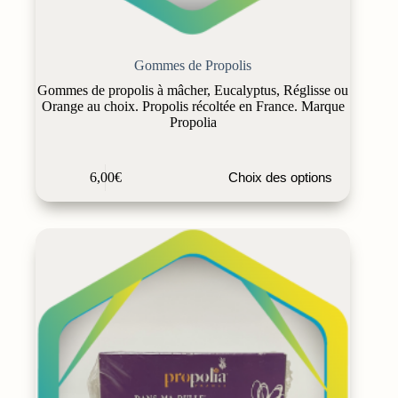
Gommes de Propolis
Gommes de propolis à mâcher, Eucalyptus, Réglisse ou
Orange au choix. Propolis récoltée en France. Marque
Propolia
Ce
6,00
€
Choix des options
produit
a
plusieurs
variations.
Les
options
peuvent
être
choisies
sur
la
page
du
produit