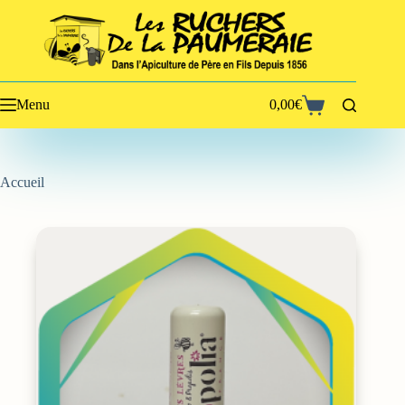
Passer
au
contenu
Menu
0,00
€
Panier
d’achat
Accueil