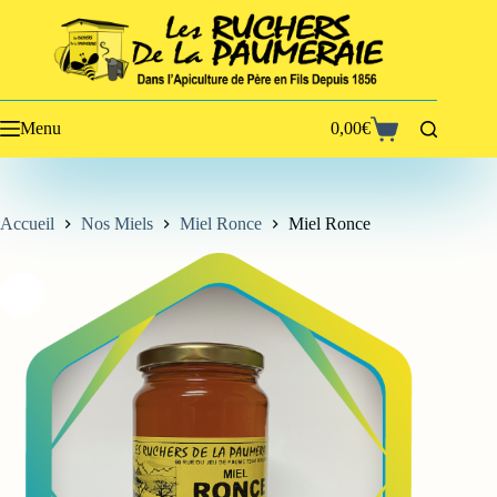
Passer
au
contenu
Menu
0,00
€
Panier
d’achat
Accueil
Nos Miels
Miel Ronce
Miel Ronce