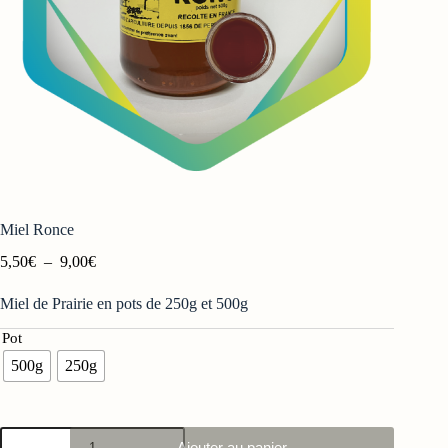
Miel Ronce
Plage
5,50
€
–
9,00
€
de
prix :
Miel de Prairie en pots de 250g et 500g
5,50€
à
Pot
9,00€
500g
250g
quantité
Ajouter au panier