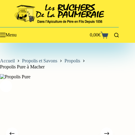
Passer
au
contenu
Menu
0,00
€
Panier
d’achat
Accueil
Propolis et Savons
Propolis
Propolis Pure à Macher