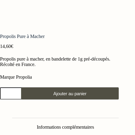
Propolis Pure à Macher
14,60
€
Propolis pure à macher, en bandelette de 1g pré-découpés.
Récolté en France.
Marque Propolia
quantité
Ajouter au panier
de
Propolis
Pure
à
Macher
Informations complémentaires